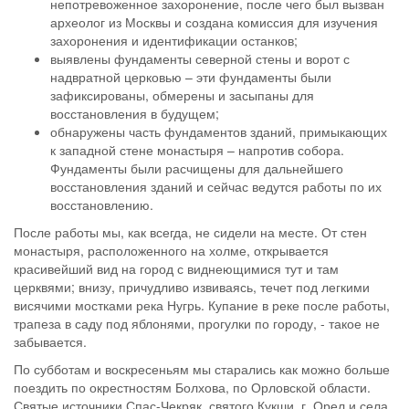
непотревоженное захоронение, после чего был вызван
археолог из Москвы и создана комиссия для изучения
захоронения и идентификации останков;
выявлены фундаменты северной стены и ворот с
надвратной церковью – эти фундаменты были
зафиксированы, обмерены и засыпаны для
восстановления в будущем;
обнаружены часть фундаментов зданий, примыкающих
к западной стене монастыря – напротив собора.
Фундаменты были расчищены для дальнейшего
восстановления зданий и сейчас ведутся работы по их
восстановлению.
После работы мы, как всегда, не сидели на месте. От стен
монастыря, расположенного на холме, открывается
красивейший вид на город с виднеющимися тут и там
церквями; внизу, причудливо извиваясь, течет под легкими
висячими мостками река Нугрь. Купание в реке после работы,
трапеза в саду под яблонями, прогулки по городу, - такое не
забывается.
По субботам и воскресеньям мы старались как можно больше
поездить по окрестностям Болхова, по Орловской области.
Святые источники Спас-Чекряк, святого Кукши, г. Орел и села