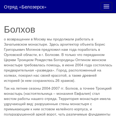
Отряд «Белозерск»
Toggl
navig
Болхов
о возвращении в Москву мы продолжали работать в
Зачатьевском монастыре. Здесь архитектор объекта Борис
Григорьевич Могинов предложил нам года поработать в
Орловской области, в г. Болхове. В только что переданном
Церкви Троицком Рождества Богородицы Оптином женском
монастыре требовалась помощь, в июне 2004 года состоялась
предварительная «разведка». Город, расположенный на
холмах, покорил нас своей красотой, а также древней
историей (в нем сохранилось 26 храмов).
Так на летние сезоны 2004-2007 гг. Болхов, а точнее Троицкий
монастырь (настоятельница – монахиня Евфалия) стал
местом работы нашего отряда. Территория монастыря имела
удручающий вид: разрушенные стены монастыря с
примыкающим к ним остовом келейного корпуса, и
полуразрушенной аркой ворот, чуть различимые фундаменты