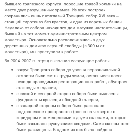
бывшего трапезного корпуса, поросшие травой холмики на
месте двух разрушенных храмов. Из всех построек
сохранились лишь пятиглавый Троицкий собор XVI века –
стоящий сиротливо без крестов, и одна из воротных башен.
Недалеко от собора находился дом матушки настоятельницы,
бывший на тот момент административным центром
монастыря. Основательно расположившись в двух
деревянных домиках верхней слободы (в 300 м от
монастыря), мы приступили к работе.
За 2004-2007 гг. отряд выполнил следующие работы:
вокруг Троицкого собора до уровня первоначальной
отмостки были сняты груды земли, оставшиеся после
некогда проводимых реставрационных работ, обустроен
сток воды от здания;
с южной и северной сторон собора были выявлены
фундаменты крылец и обходной галереи;
с западной стороны собора было раскопано
подтрапезное пространство (ровно на четверть) с
коридором и помещениями с двумя склепами, которые
были засыпаны рухнувшими сводами. Сами склепы тоже
были расчищены. В одном из них было найдено